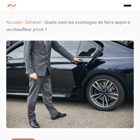
Accueil
›
Général
›
Quels sont les avantages de faire appel à
un chauffeur privé ?