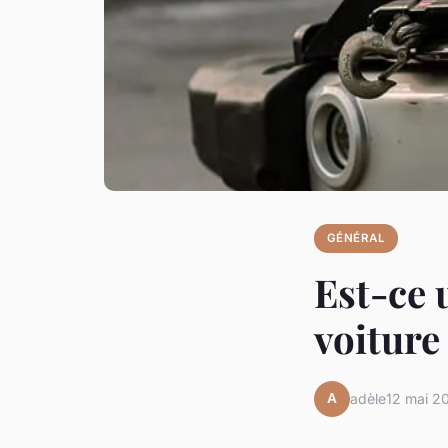
GÉNÉRAL
Est-ce 
voiture
A
adèle
12 mai 2