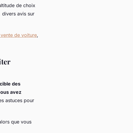
ltitude de choix
 divers avis sur
 vente de voiture
,
iter
 cible des
 vous avez
ues astuces pour
alors que vous