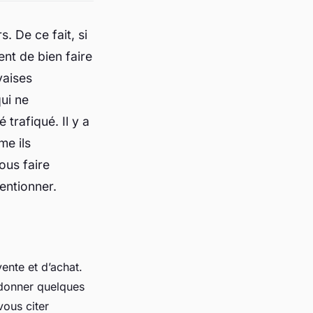
. De ce fait, si
ent de bien faire
vaises
ui ne
trafiqué. Il y a
me ils
ous faire
entionner.
vente et d’achat.
s donner quelques
vous citer