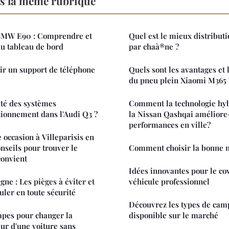
s la même rubrique
 BMW E90 : Comprendre et
Quel est le mieux distribut
du tableau de bord
par chaà®ne ?
ir un support de téléphone
Quels sont les avantages et 
du pneu plein Xiaomi M365 
cité des systèmes
Comment la technologie h
ationnement dans l'Audi Q3 ?
la Nissan Qashqai améliore-
performances en ville?
 occasion à Villeparisis en
nseils pour trouver le
Comment choisir la bonne 
convient
Idées innovantes pour le co
ne : Les pièges à éviter et
véhicule professionnel
uler en toute sécurité
Découvrez les types de camp
tapes pour changer la
disponible sur le marché
eur d'une voiture sans