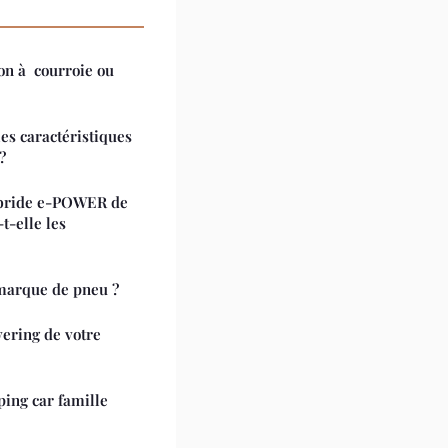
ion à courroie ou
les caractéristiques
?
ybride e-POWER de
t-elle les
marque de pneu ?
vering de votre
ing car famille