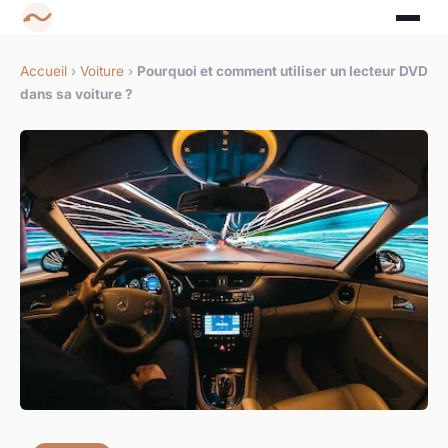
Accueil
›
Voiture
›
Pourquoi et comment utiliser un lecteur DVD
dans sa voiture ?